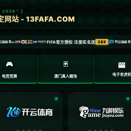
首页
关于我们
产品