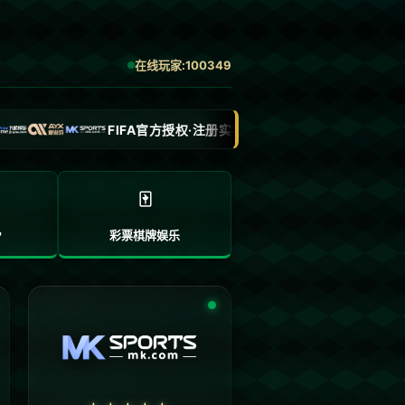
全国咨询热线：
0311-8431705
中心
新闻中心
联系方式