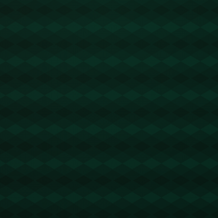
利雅得航空达成球衣赞助交易——创新合作未来可期**