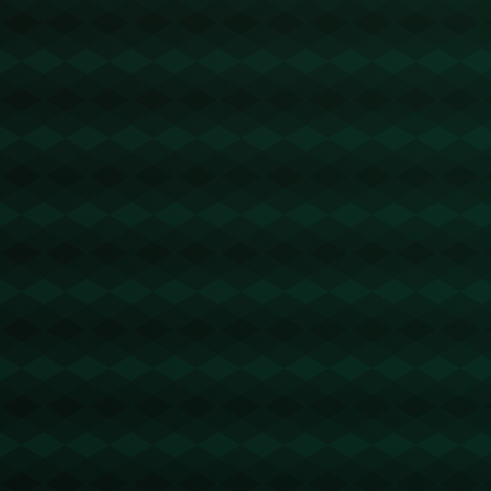
**切尔西寻求与