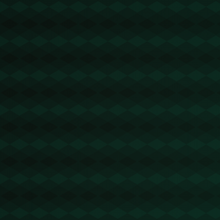
新闻中心
公司新闻
新闻中心
行业资讯