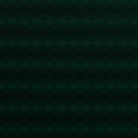
芬尼-史密斯的故
没有因此而放弃，
无与伦比的防守能力