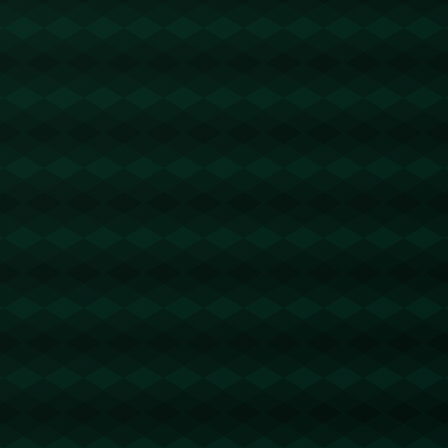
位NBA球员，其成就非凡不仅仅因为他的球技，更因为他背
己的努力和毅力，洗刷了这个称号，将自己打造成东詹一个**