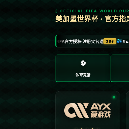
维基体育官网