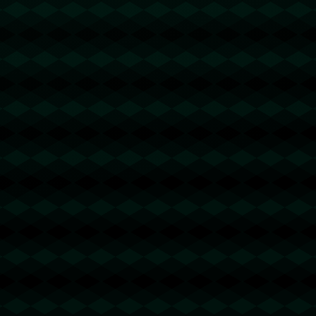
漓尽致。那场比赛对手的进攻如潮水般猛烈，而芬尼-史密斯
为球队最终取胜立下了汗马功劳。这次胜利不仅提升了球队的士
而芬尼-史密斯正是这样一个具备**不屈精神**的球员。他
运。
的球员**，是队友最信赖的后盾，亦是无数人心中的榜样。正