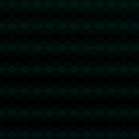
值得一提的是，在
则如磐石一般稳固
气，也让芬尼-史
**媒介曾经强调
用自己的故事激励
今天的芬尼-史密
是他的不懈努力和