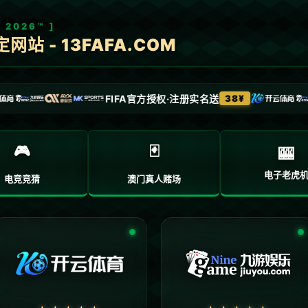
首页
关于我们
产品