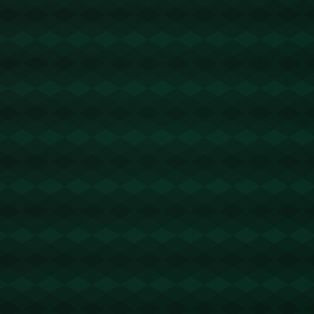
这是芬尼-史密斯的故事 他已成东詹最可靠护法**