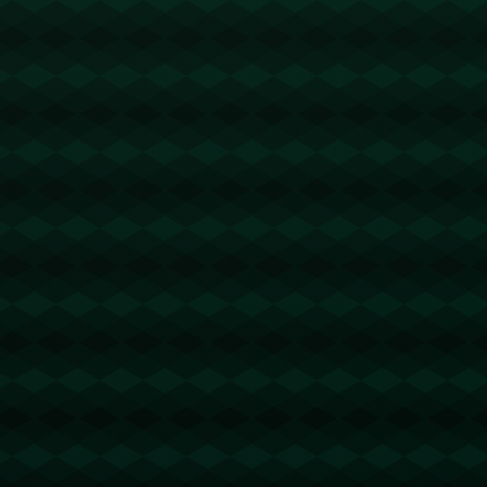
事是一个关于**逆境中成长**的励志范本。他父亲因卷入不良事件被捕，
反而更加努力地追求自己的梦想。他用顽强的意志和不懈的努力，逐渐在篮
**和**出色的篮板意识**，这些特质也为他步入NBA奠定了坚实基础。