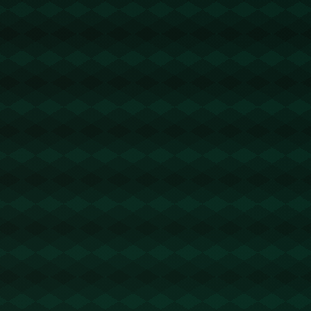
人犯的儿子？这是芬尼-史密斯的故事
发布时间：2026-08-07