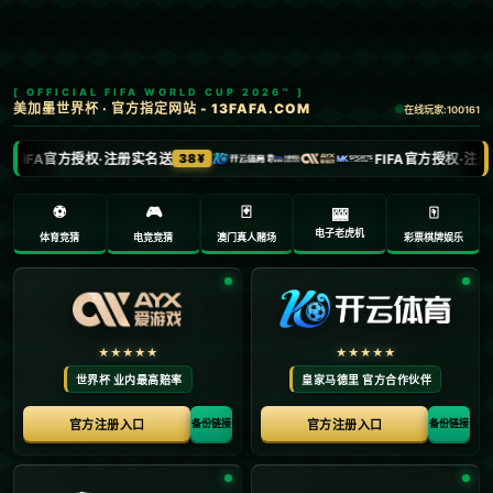
新闻中心
公司新闻
行业资讯