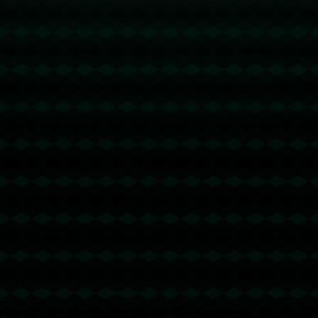
### **活塞如何调配战术以弥补短板**
在康宁汉姆缺阵的情况下，活塞可能会选择更多的团队化进攻战术。
例如通过**增加挡拆配合创造空位投篮机会**，或者优先使用博格达
诺维奇进行内线单打。他本赛季在关键时刻的得分表现非常亮眼，作
为球队经验最丰富的球员之一，他的出手选择和比赛经验将对活塞的
胜负起到重要作用。
此外，防守端的策略也尤为重要。骑士头号得分手多诺万·米切尔本
赛季表现抢眼，对于这位超级得分手的压制显然是活塞赢下比赛的关
键之一。通过高强度的外线逼抢以及对内线保护的重视，活塞可以最
大程度限制骑士的优势。
### **现阶段活塞的信念与决心**
康宁汉姆的伤缺固然让活塞面临困境，但*球队的整体韧性和季后赛
的强烈渴望可能会让他们激发出额外潜能*。正如许多季后赛志在必
得的球队一样，活塞也需要通过陡峭的赛季末征程证明自己的实力。
无论对骑士的比赛结果如何，活塞若能展现出无畏拼搏的姿态，本赛
季的成就将更进一步。
**关键词**：康宁汉姆缺席、活塞季后赛席位、骑士比赛分析、NBA
战术调整、艾维成长案例、活塞团队协作、底特律活塞