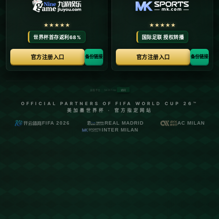
新闻中心
康宁汉姆因伤缺席对阵骑士的比赛
活塞仅需三场胜利锁定季后赛席
位.
发布时间：2026-08-07
**康宁汉姆因伤缺席对阵骑士的比赛 活塞仅需三场胜利锁定季后赛席
位**
为了争夺季后赛席位，各大NBA球队都在常规赛尾声阶段全力以赴。
然而，底特律活塞在这个关键时刻传来一则令人遗憾的消息：球队核
心**凯德·康宁汉姆因伤无法出战与克利夫兰骑士的比赛**。面对季
后赛门票的诱惑与压力，活塞仅需三场胜利便可锁定席位，能否在缺
少康宁汉姆的情况下稳住局势成为关键话题。
### **康宁汉姆的缺席对于活塞的影响**
作为活塞阵容中的绝对核心，康宁汉姆的作用不仅体现在得分，更在