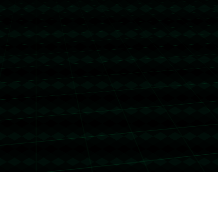
上一篇
丨
湖人队两位角色球员创造12记三分！季后赛迎来关键表现.
下一篇
丨
27胜1负！净胜485分！73胜勇士也得自愧不如.
返回
Copyright 2024
维基体育 - 体育赛事平台 - 维基官网
All Rights by
维基体育官网
全国咨询热线：
0311-8431705