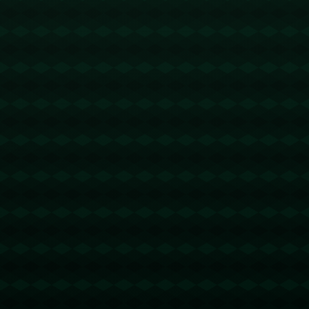
在欧协联两场小组赛中，切尔西的锋线三人组直接贡献了***6粒进球
***，将球队送上积分榜榜首。而中场球员如康纳·加拉格尔和恩佐·费
尔南德斯的精准传球，屡屡助攻锋线完成制胜一击。稳定的后防线也
是比赛胜利的重要保障，利维·科尔威尔多次在关键时刻封锁对手射
门。
案例上看，切尔西全面贯穿了从进攻到防守的阵容优势。比如在对阵
柏林联合队的一场比赛中，凭借***恩佐的一记长传***配合穆德里克
的单刀破门，切尔西在比赛第87分钟完成绝杀，展现了球队的整体实
力与黄金阵容的价值。