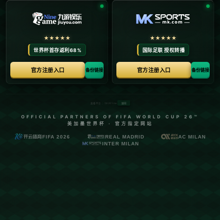
新闻中心
欧协联身价最高阵容：11人均来自
切尔西，总身价5.15亿欧！.
发布时间：2026-08-09
**欧协联身价最高阵容：切尔西独占鳌头，总身价高达5.15亿欧！**
随着欧洲赛事的竞争日益激烈，欧协联（欧洲协会联赛）逐渐成为全
球球迷关注的焦点。而近日，一份关于欧协联身价最高阵容的分析报
告引发热议——阵容中的11名球员竟然**全部来自英超豪门切尔西
**，总身价高达5.15亿欧！这一现象不仅体现了切尔西的强大实力，
也为球队的经营策略增添了话题性。
---
### *切尔西球员为何占据欧协联“身价排行榜”？*
作为欧洲足坛历史悠久的俱乐部之一，切尔西近年来在转会市场频频
大手笔，吸引了众多技术精湛的球员。这份“全切尔西阵容”让人不禁
思考，究竟是什么原因促使这些球员在欧协联中表现如此亮眼？