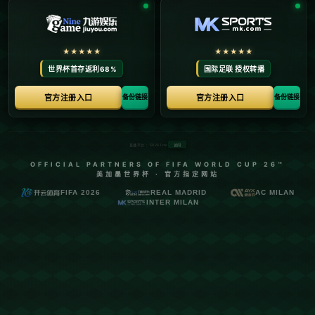
新闻中心
浩林体育乒乓球馆选实木运动地
板.
发布时间：2026-08-08
**浩林体育乒乓球馆选实木运动地板：让专业与品质完美结合**