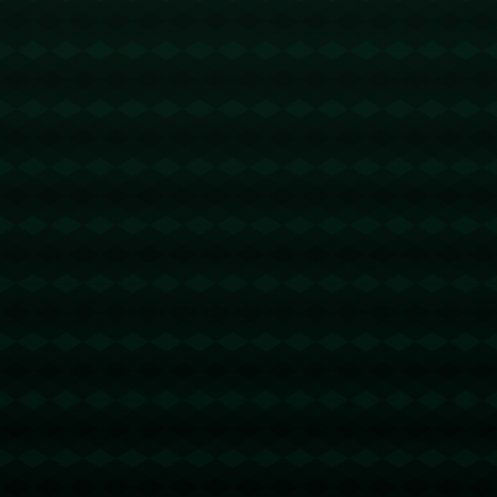
专业的氛围，增强用户体验。
案例分析：国内许多国际比赛指定场馆均采用实木地板作为标准用
材。例如，“中国乒乓球超级联赛”训练场地就选用了高端实木体育地
板。不少使用者反馈，长时间站立或移动时，实木地板能够显著减轻
足底疲劳感。这样的成功案例，也为**浩林体育乒乓球馆选用实木运
动地板提供了宝贵的参考依据**。
### **性能和设计结合：提升选手与观众体验**
**浩林体育乒乓球馆的最大亮点**便是将实木运动地板与场馆整体设
计无缝融合。不仅仅在地板的功能性上达到要求，更通过设计和安装
细节，丰富乒乓球馆的整体氛围。例如选择浅色实木地板，搭配适当
的灯光布局，能够有效减轻运动员的视觉疲劳。