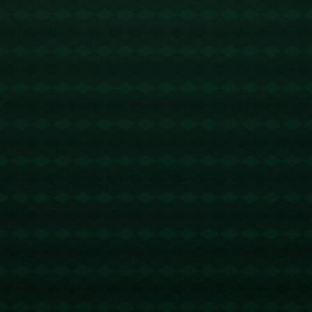
实木运动地板的独特性能正好符合这类高标准运动场所的需求**。
2. **耐用性与持久性**：与其他材质相比，**实木运动地板的使用寿
命更长**，只需定期保养即可保持良好的状态。对于场馆运营方而
言，长时间的耐用性能够有效降低后期维护成本。
3. **环保与美观并重**：实木地板由于采用天然木材加工而成，具有
绿色环保的特点。在视觉效果上，它还能为乒乓球馆营造更为温暖、