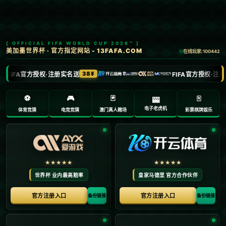
新闻中心
公司新闻
行业资讯