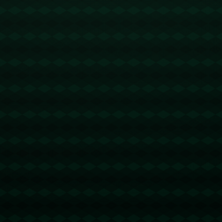
剖析国米对阵荷甲球队的战绩不难发现，荷甲的很多球队都呈现出某
种战术上的“天然优势”。荷甲长期以来重视发展*全攻全守的体系*，
偏好快速传导、边路突袭，同时有着鲜明的青年才俊亮相特点。这一
风格对强调防守和中场控制的意甲球队而言，是一项严峻的挑战。
尤其是在国际米兰与某些荷甲强队交锋的关键战役里，轮换不当及战
术执行偏软，常令国米失去了主导权。例如在著名的欧冠赛场，PSV
埃因霍温和阿贾克斯也多次扮演搅局者的角色。他们利用娴熟的控球
技术和不遗余力的高位压迫，迫使国米失误频出。
不过，这并非单纯的荷甲体系压制意甲体系，还需回看国米自身的问
题。在一些比赛中，国米未能及时调整自己的节奏和打法，以致陷入
被动。例如在大多数对抗中，缺乏对节奏的控制让他们失去了组织反
击的机会，而这样的弱点在对荷甲球队的比赛中更为明显。
### **从“9胜”中挖掘亮点**