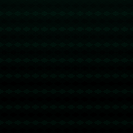
道提升自身，最终在全球赛事中频频获奖的成功经历值得中国学习。
通过与“雪游龙”赛道上各国选手的技艺切磋，中国雪橇女队有望实现
类似的突破。
综上所述，中国雪橇女队出战“雪游龙”，不仅是冰雪领域的一次挑
战，更是中国文化与精神的重要展示平台。在这场**冰雪较量**中，
我们期待女队能赛出水平，赛出风格，为中国冰雪运动的蓬勃发展贡
献力量。