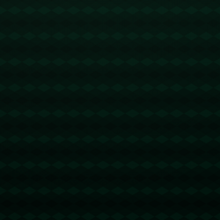
说，这既是挑战，也是机遇。通过挑战高难度赛道，队员可以提高在
压力下的临场发挥能力，同时也为中国冰雪运动在全球平台上争取更
多话语权。此外，在此次赛事中，中国雪橇女队有机会通过与其他国
家优秀运动员的交流学习，进一步调整优化自身的技术和战术，以期
在未来的比赛中有更出色的表现。
**总结案例分析**
一个值得注意的案例是，2018年德国雪橇女队如何利用高标准国际赛