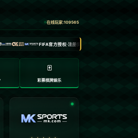
全国咨询热线：
0311-8431705
中心
新闻中心
联系方式