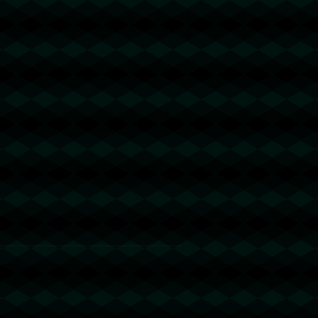
关于*尼科未来的棋局*，必将成为本赛季转会市场上的一大亮
孙颖莎了，逆反了，我要客观谈下莎莎34亮66回
丨
下一篇