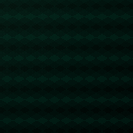
萨雷斯*无疑是目前最受关注的年轻才俊之一。作为巴萨青训
尔图和巴萨三个角度来剖析尼科的未来去向，并探讨这种局面
不是秘密。在上赛季，这名年轻中场以其出色的视野、强大的
并帮助瓦倫西亞在联赛中站稳了脚跟。对于瓦倫西亞而言，续
期以来以善于挖掘和培养年轻球员而闻名。尼科如果加入，不仅
。波尔图的加入让尼科的未来充满了更多可能性，并为他开启
持着高度的战略性。在Xavi的统领下，球队的中场建设已经
排，为年轻球员找到最合适的成长路径。巴萨深知，匆忙的决
了包括巴萨和尤文图斯在内的多家豪门的争抢。最终，尤文图