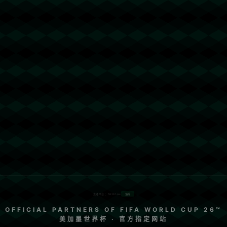
赛表现。而巴萨，则在深思熟虑中期待为尼科找到最佳的成长路径。这场
迷的目光。
轮四大劲敌曝光！防守三分内线定生死.
不想跟风黑
复.
返回
s by
维基体育官网