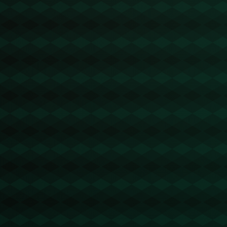
新闻中心
公司新闻
新闻中心
行业资讯