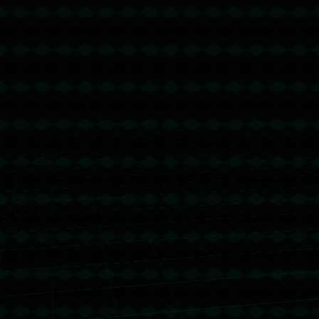
上一篇
丨
西媒：皇马希望低价补强左后卫 阿诺德加盟似乎只是时间
问题.
下一篇
丨
NBA 工资帽专家预测卡姆·托马斯与篮网的未来合同.
返回