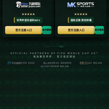
新闻中心
康利：與迪文和亞歷山大-沃克搭
檔讓我省心很多.
发布时间：2026-08-09
**康利：与迪文和亚历山大-沃克搭档让职业生涯焕发新活力**
作为一位深受球迷喜爱的老将，迈克·康利一直以其场上智慧和稳定
性著称。他历经多个赛季，如今在球队的战术体系中依然扮演重要角
色。当他在采访中提到“与迪文和亚历山大-沃克搭档让我省心很多”这
一点时，不禁让人产生共鸣：在团队篮球的环境中，适合的队友和分
工明确的配合，能够给球员带来全新的职业体验。这篇文章将围绕**
康利与这两位年轻球员的合作**，探讨默契与分担责任的重要性。